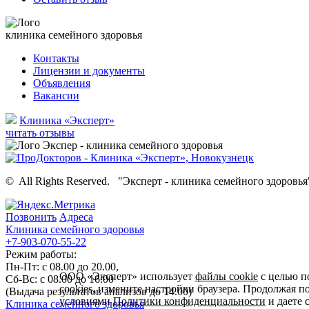
клиника семейного здоровья
Контакты
Лицензии и документы
Объявления
Вакансии
Клиника «Эксперт»
читать отзывы
©
All Rights Reserved.
"Эксперт - клиника семейного здоровья
Позвонить
Адреса
Клиника семейного здоровья
+7-903-070-55-22
Режим работы:
Пн-Пт: с 08.00 до 20.00,
ООО «Эксперт» использует
файлы cookie
с целью п
Сб-Вс: с 08.00 до 16.00
cookies, измените настройки браузера. Продолжая п
(Выдача результатов анализов до 14.00)
условиями
Политики конфиденциальности
и даете 
Клиника семейного здоровья